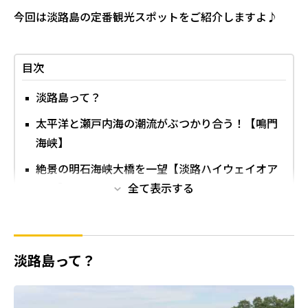
今回は淡路島の定番観光スポットをご紹介しますよ♪
目次
淡路島って？
太平洋と瀬戸内海の潮流がぶつかり合う！【鳴門
海峡】
絶景の明石海峡大橋を一望【淡路ハイウェイオア
シス】
全て表示する
花の島ならではの美しい花々【淡路島国営明石海
峡公園】
淡路島って？
国生み伝説の神社でお参り【伊弉諾(いざなぎ)神
宮】
コアラの愛くるしい姿にキュン【淡路ファームパ