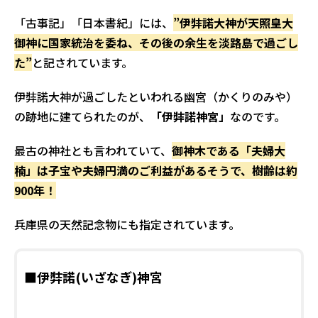
「古事記」「日本書紀」には、
”伊弉諾大神が天照皇大
御神に国家統治を委ね、その後の余生を淡路島で過ごし
た”
と記されています。
伊弉諾大神が過ごしたといわれる幽宮（かくりのみや）
の跡地に建てられたのが、
「伊弉諾神宮」
なのです。
最古の神社とも言われていて、
御神木である「夫婦大
楠」は子宝や夫婦円満のご利益があるそうで、樹齢は約
900年！
兵庫県の天然記念物にも指定されています。
■伊弉諾(いざなぎ)神宮