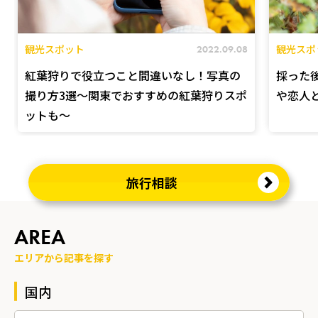
観光スポット
観光スポ
2022.09.08
紅葉狩りで役立つこと間違いなし！写真の
採った
撮り方3選～関東でおすすめの紅葉狩りスポ
や恋人
ットも～
旅行相談
AREA
エリアから記事を探す
国内