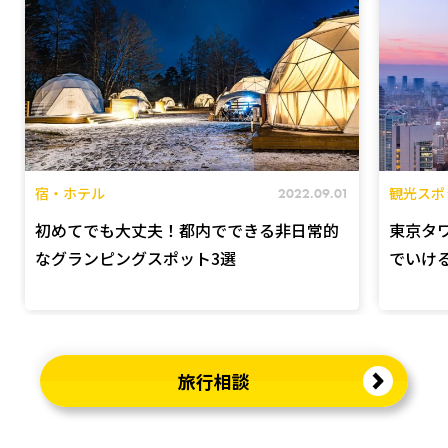
宿・ホテル
観光スポ
2022.09.01
初めてでも大丈夫！都内でできる非日常的
東京タ
なグランピングスポット3選
でいけ
旅行相談