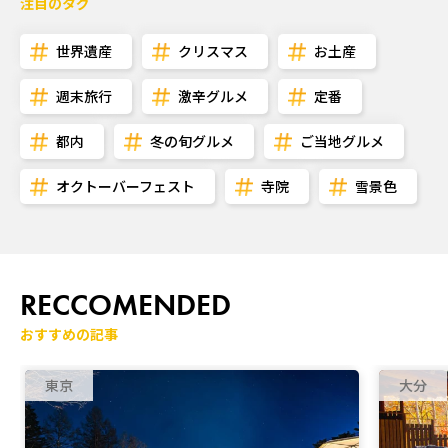
注目のタグ
世界遺産
クリスマス
お土産
週末旅行
激辛グルメ
定番
都内
冬の旬グルメ
ご当地グルメ
オクトーバーフェスト
寺院
雪景色
RECCOMENDED
おすすめの記事
東京
大分