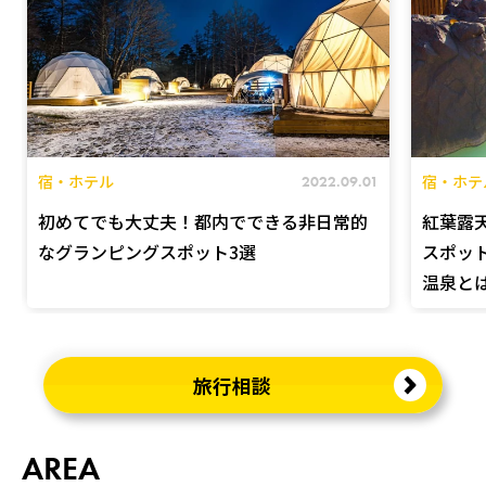
宿・ホテル
宿・ホテ
2022.09.01
初めてでも大丈夫！都内でできる非日常的
紅葉露
なグランピングスポット3選
スポッ
温泉と
旅行相談
AREA