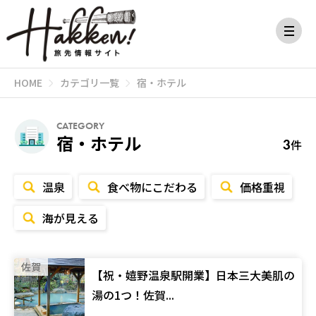
HOME
カテゴリ一覧
宿・ホテル
CATEGORY
宿・ホテル
3
件
温泉
食べ物にこだわる
価格重視
海が見える
佐賀
【祝・嬉野温泉駅開業】日本三大美肌の
湯の1つ！佐賀...