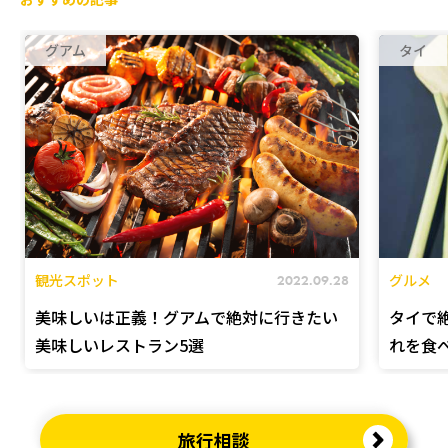
おすすめの記事
グアム
タイ
観光スポット
グルメ
2022.09.28
美味しいは正義！グアムで絶対に行きたい
タイで
美味しいレストラン5選
れを食
旅行相談