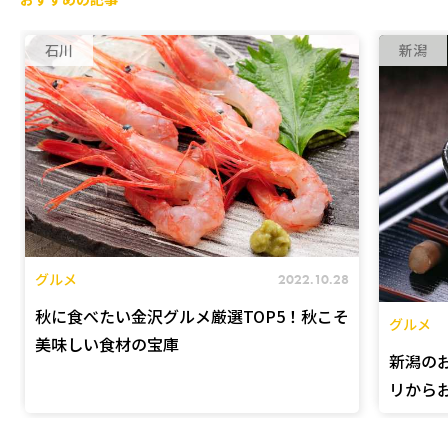
おすすめの記事
石川
新潟
グルメ
2022.10.28
秋に食べたい金沢グルメ厳選TOP5！秋こそ
グルメ
美味しい食材の宝庫
新潟の
リから